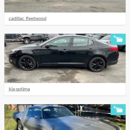
cadillac_fleetwood
kia optima