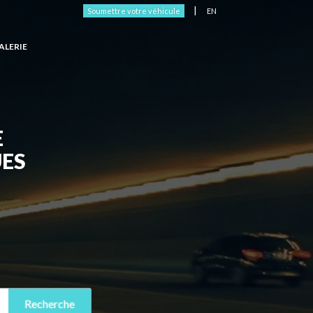
|
Soumettre votre véhicule
EN
ALERIE
E
ES