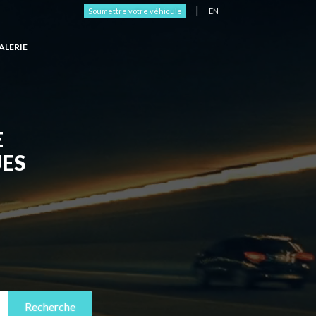
|
Soumettre votre véhicule
EN
ALERIE
E
ES